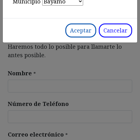
Municipio
Contáctenos sobre cualquier cosa
relacionada con nuestra empresa o
Aceptar
Cancelar
servicios.
Haremos todo lo posible para llamarte lo
antes posible.
Nombre
*
Número de Teléfono
Correo electrónico
*